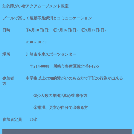
知的障がい者アクアムーブメント教室
プールで楽しく運動不足解消とコミュニケーション
日時 ➀
6
月
18
日
(
日
)
②
7
月
16
日
(
日
)
③
9
月
17
日
(
日
)
9:30
～10:30
場所 川崎市多摩スポーツセンター
〒214-0008 川崎市多摩区菅北浦4-12-5
参加者 中学生以上の知的障がいのある方で下記の行為が出来る
方
➀少人数の集団活動が出来る方
②排泄、更衣が自分で出来る方
参加者定員 20名
ボランティア募集人数3名(先着順)