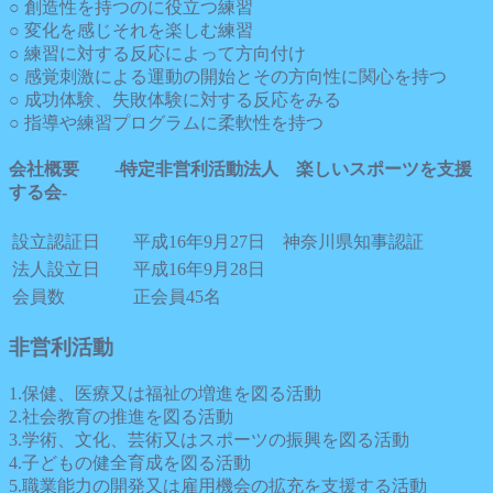
○ 創造性を持つのに役立つ練習
○ 変化を感じそれを楽しむ練習
○ 練習に対する反応によって方向付け
○ 感覚刺激による運動の開始とその方向性に関心を持つ
○ 成功体験、失敗体験に対する反応をみる
○ 指導や練習プログラムに柔軟性を持つ
会社概要 -特定非営利活動法人 楽しいスポーツを支援
する会-
設立認証日
平成16年9月27日 神奈川県知事認証
法人設立日
平成16年9月28日
会員数
正会員45名
非営利活動
1.保健、医療又は福祉の増進を図る活動
2.社会教育の推進を図る活動
3.学術、文化、芸術又はスポーツの振興を図る活動
4.子どもの健全育成を図る活動
5.職業能力の開発又は雇用機会の拡充を支援する活動